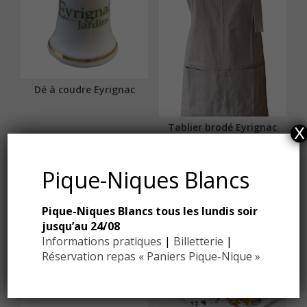
Dé à coudre Eyrignac
Tablier brodé Eyrignac
X
beige
Pique-Niques Blancs
Pique-Niques Blancs tous les lundis soir
jusqu’au 24/08
Informations pratiques
|
Billetterie
|
Réservation repas « Paniers Pique-Nique »