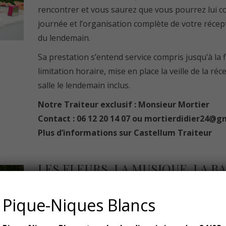
rencontrer et vous saurez que vous pourrez lui con
journée et l’organisation complète de votre récep
du lendemain.
Sa prestation s’entend service compris jusqu’à la f
limitation horaire, mise en place la veille de la réc
salle le lendemain inclus.
Notre Traiteur exclusif : Monsieur Mortier
Contact : 06 12 20 14 07 ou
mortierdidier24@g
Plus d’informations sur Castellum Traiteur
LES FLEURS, LA MUSIQUE, LA BA
Pique-Niques Blancs
Nous travaillons avec des professionnels confirm
même qualité et de sublimer ce jour pour qu’il soi