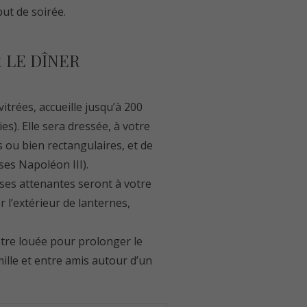
ut de soirée.
 LE DÎNER
itrées, accueille jusqu’à 200
s). Elle sera dressée, à votre
 ou bien rectangulaires, et de
es Napoléon III).
asses attenantes seront à votre
r l’extérieur de lanternes,
 être louée pour prolonger le
ille et entre amis autour d’un