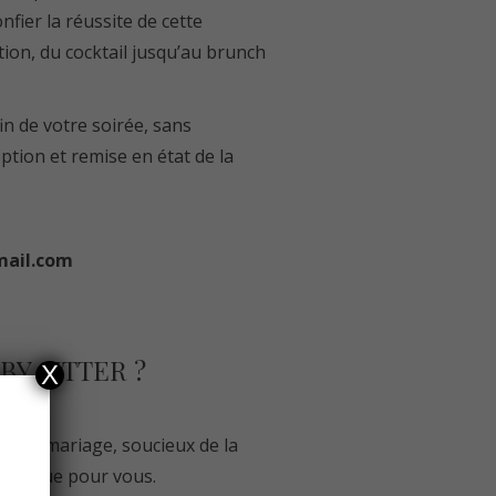
fier la réussite de cette
tion, du cocktail jusqu’au brunch
in de votre soirée, sans
eption et remise en état de la
mail.com
BY SITTER ?
X
és du mariage, soucieux de la
t unique pour vous.