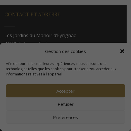
CONTACT ET ADRESSE
Les Jardins du Manoir d’Eyrignac
24590 Salignac-Eyvigues
Gestion des cookies
Dordogne – Périgord
Afin de fournir les meilleures expériences, nous utilisons des
technologies telles que les cookies pour stocker et/ou accéder aux
Téléphone : 05.53.28.99.71
informations relatives à l'appareil.
Email : contact@eyrignac.com
ESPACE PRESSE
Accepter
Refuser
Dossier de presse
Préférences
Communiqués de presse
Photothèque