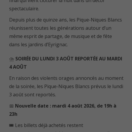
final qui vient clôturer la nuit dans un décor
spectaculaire.
Depuis plus de quinze ans, les Pique-Niques Blancs
réunissent toutes les générations autour d’un
même esprit de partage, de musique et de fête
dans les jardins d’Eyrignac.
⛈️
SOIRÉE DU LUNDI 3 AOÛT REPORTÉE AU MARDI
4 AOÛT
En raison des violents orages annoncés au moment
de la soirée, les Pique-Niques Blancs prévus le lundi
3 août sont reportés.
📅
Nouvelle date : mardi 4 août 2026, de 19h à
23h
🎟️ Les billets déjà achetés restent