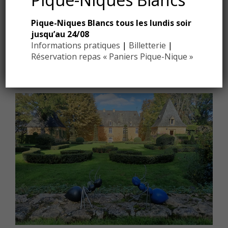
CLUEDO NATURE DE PÂQUES À
Pique-Niques Blancs tous les lundis soir
EYRIGNAC – COMMUNIQUÉ DE
jusqu’au 24/08
PRESSE
Informations pratiques
|
Billetterie
|
Réservation repas « Paniers Pique-Nique »
TÉLÉCHARGER LE FICHIER