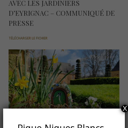
AVEC LES JARDINIERS
D’EYRIGNAC – COMMUNIQUÉ DE
PRESSE
TÉLÉCHARGER LE FICHIER
X
Pique-Niques Blancs