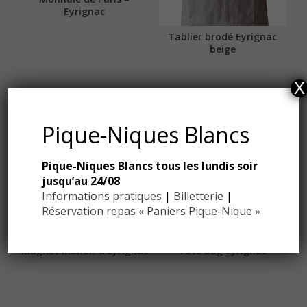
Eyrignac
Tablier brodé Eyrignac
beige
X
Pique-Niques Blancs
Pique-Niques Blancs tous les lundis soir
jusqu’au 24/08
Informations pratiques
|
Billetterie
|
Réservation repas « Paniers Pique-Nique »
Magnet Manoir d’Eyrignac
Tote bag Eyrignac