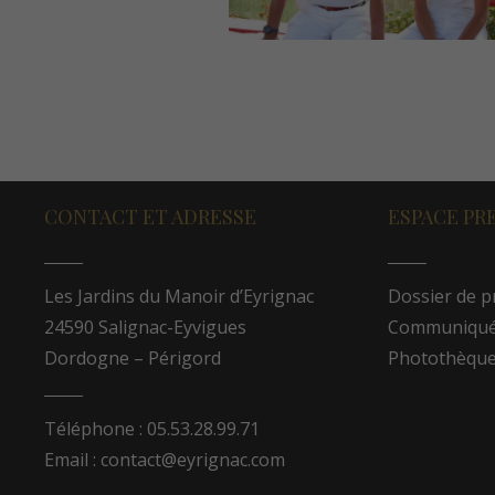
CONTACT ET ADRESSE
ESPACE PR
Les Jardins du Manoir d’Eyrignac
Dossier de p
24590 Salignac-Eyvigues
Communiqués
Dordogne – Périgord
Photothèqu
Téléphone : 05.53.28.99.71
Email : contact@eyrignac.com