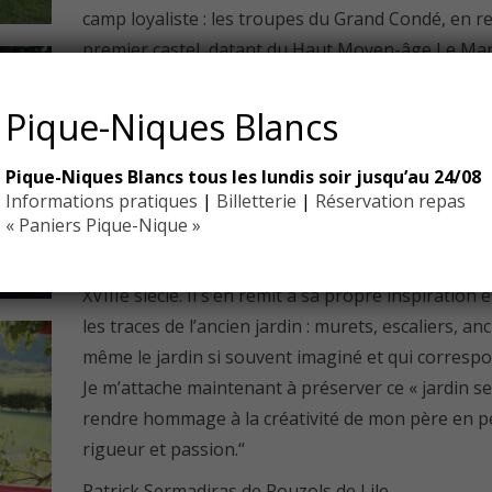
camp loyaliste : les troupes du Grand Condé, en rep
premier castel, datant du Haut Moyen-âge Le Mano
Antoine de Costes de la Calprenède au XVIIe siècle 
repaire noble. Les premiers jardins ont été conçus au
Pique-Niques Blancs
Louis-Antoine Gabriel de la Calprenède (arrière petit
Française inspirés par ceux des villas d’Italie comm
Pique-Niques Blancs tous les lundis soir jusqu’au 24/08
Informations pratiques
|
Billetterie
|
Réservation repas
Ils furent complètement remaniés au XIXe siècle p
« Paniers Pique-Nique »
devinrent un parc à l’anglaise.
Mon père, Gilles Sermadiras, a souhaité lui redonne
XVIIIe siècle. Il s’en remit à sa propre inspiration 
les traces de l’ancien jardin : murets, escaliers, anc
même le jardin si souvent imaginé et qui correspo
Je m’attache maintenant à préserver ce « jardin se
rendre hommage à la créativité de mon père en 
rigueur et passion.“
Patrick Sermadiras de Pouzols de Lile