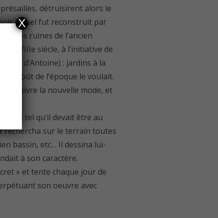
résailles, détruisirent alors le
X
ir actuel fut reconstruit par
sur les ruines de l’ancien
 XVIIIe siècle, à l’initiative de
 fils d’Antoine) : jardins à la
e le goût de l’époque le voulait.
our suivre la nouvelle mode, et
r vie tel qu’il devait être au
et rechercha sur le terrain toutes
ien bassin, etc… Il dessina lui-
ndait à son caractère.
cret » et tente chaque jour de
perpétuant son oeuvre avec