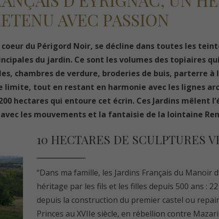
RANÇAIS D’EYRIGNAC, UN H
RETENU AVEC PASSION
 coeur du Périgord Noir, se décline dans toutes les teinte
incipales du jardin. Ce sont les volumes des topiaires qui
les, chambres de verdure, broderies de buis, parterre à 
 limite, tout en restant en harmonie avec les lignes arc
0 hectares qui entoure cet écrin. Ces Jardins mêlent l’é
 avec les mouvements et la fantaisie de la lointaine Ren
10 HECTARES DE SCULPTURES V
“Dans ma famille, les Jardins Français du Manoir 
héritage par les fils et les filles depuis 500 ans :
depuis la construction du premier castel ou repair
Princes au XVIIe siècle, en rébellion contre Maza