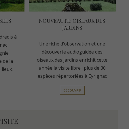
SEES
NOUVEAUTE: OISEAUX DES
JARDINS
dredis à
Une fiche d’observation et une
gnac
découverte audioguidée des
gnie
oiseaux des jardins enrichit cette
e de la
année la visite libre : plus de 30
 lieux.
espèces répertoriées à Eyrignac
DÉCOUVRIR
ISITE