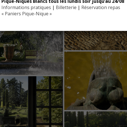
Pique-Niques Blancs tous les lundis soir jusqu’au 24/08
Informations pratiques
|
Billetterie
|
Réservation repas
« Paniers Pique-Nique »