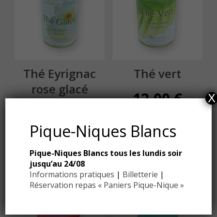
Thé Eyrignac
Thé vert
rose glacé
12,00
€
X
12,00
€
Pique-Niques Blancs
Pique-Niques Blancs tous les lundis soir
jusqu’au 24/08
Informations pratiques
|
Billetterie
|
Réservation repas « Paniers Pique-Nique »