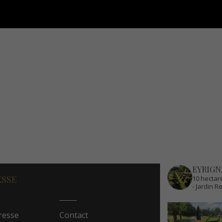
EYRIGN
ESSE
10 hectare
- Jardin 
resse
Contact