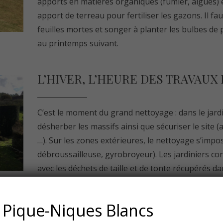
apports en matières organiques (fumier, algues) e
apport de terreau pour fertiliser les gazons. Il 
feuilles mortes et songer à planter les bulbes de 
au printemps suivant.
L’HIVER, L’HEURE DES TRAVAUX
C’est le moment du grand nettoyage : dans le jardin
désherber les massifs ainsi que sécuriser le site 
…). Sur les zones extérieures, le nettoyage s’imp
débroussailleuse, gyrobroyeur). Les jardiniers c
avec les déchets de taille et de tonte récupérés dans
révision et à l’hivernage de tout le matériel. C’es
effectuer des tailles de reformation des haies prin
Pique-Niques Blancs