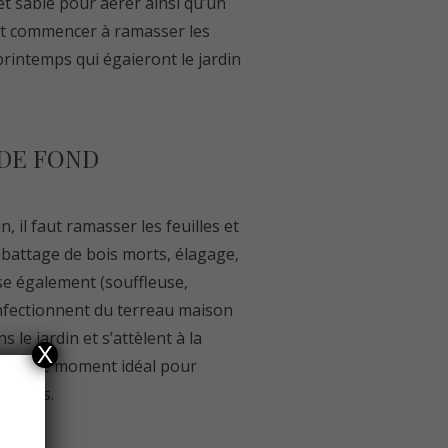
t sable pour aérer ainsi qu’un
faut commencer à ramasser les
printemps qui égaieront le jardin
 DE FOND
, il faut ramasser les feuilles et
(abattage de bois morts, élagage,
ose également (souffleuse,
onfectionnent du terreau maison
 le jardin et s’attèlent à la
X
t aussi le moment idéal pour
cipales.