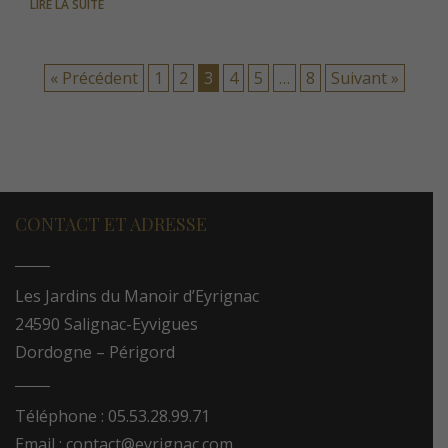
LIRE LA SUITE
« Précédent
1
2
3
4
5
…
8
Suivant »
CONTACT ET ADRESSE
Les Jardins du Manoir d’Eyrignac
24590 Salignac-Eyvigues
Dordogne – Périgord
Téléphone : 05.53.28.99.71
Email : contact@eyrignac.com