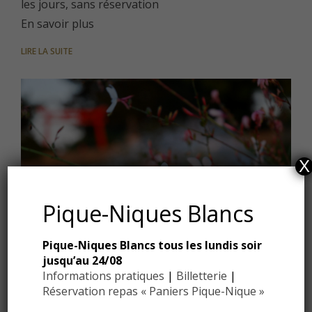
les jours, sans réservation
En savoir plus
LIRE LA SUITE
X
Pique-Niques Blancs
Pique-Niques Blancs tous les lundis soir
jusqu’au 24/08
Informations pratiques
|
Billetterie
|
ANIMATIONS
Réservation repas « Paniers Pique-Nique »