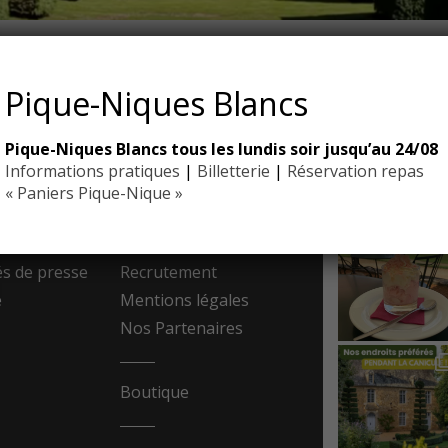
 JARDINIERS
Pique-Niques Blancs
Pique-Niques Blancs tous les lundis soir jusqu’au 24/08
EYRIGN
Informations pratiques
|
Billetterie
|
Réservation repas
ESSE
10 hectare
- Jardin 
« Paniers Pique-Nique »
resse
Contact
 de presse
Recrutement
e
Mentions légales
Nos Partenaires
Boutique