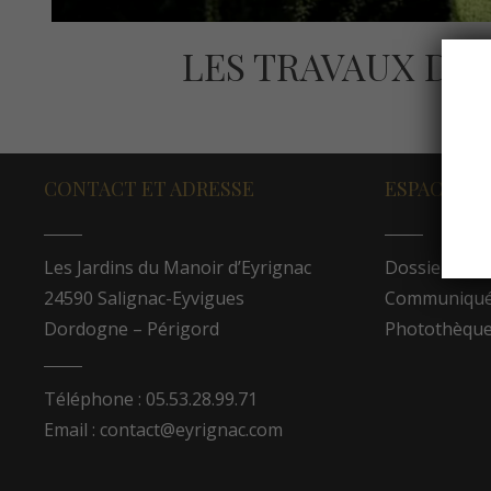
LES TRAVAUX DES
CONTACT ET ADRESSE
ESPACE PR
Les Jardins du Manoir d’Eyrignac
Dossier de p
24590 Salignac-Eyvigues
Communiqués
Dordogne – Périgord
Photothèqu
Téléphone : 05.53.28.99.71
Email : contact@eyrignac.com