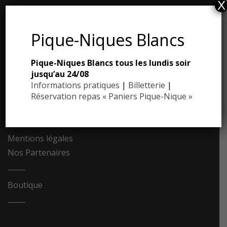
X
ESPACE PRESSE
Pique-Niques Blancs
Dossier de presse
Pique-Niques Blancs tous les lundis soir
Communiqués de presse
jusqu’au 24/08
Photothèque
Informations pratiques
|
Billetterie
|
Réservation repas « Paniers Pique-Nique »
Contact
Recrutement
Mentions légales
Nos Partenaires
Boutique