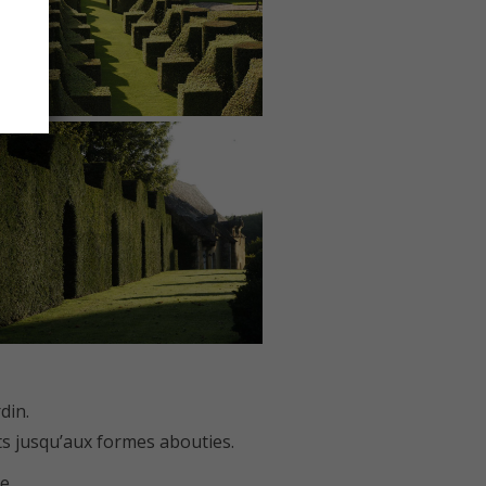
din.
ts jusqu’aux formes abouties.
e.