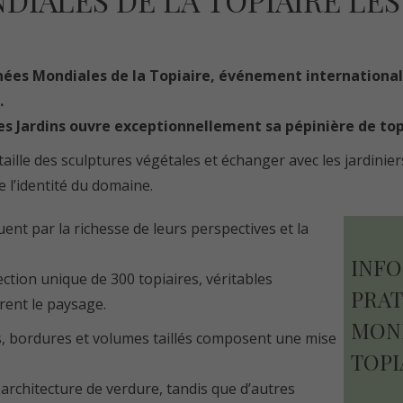
IALES DE LA TOPIAIRE LES 
rnées Mondiales de la Topiaire, événement internationa
.
es Jardins ouvre exceptionnellement sa pépinière de topi
 taille des sculptures végétales et échanger avec les jardinie
e l’identité du domaine.
uent par la richesse de leurs perspectives et la
INF
ction unique de 300 topiaires, véritables
PRAT
rent le paysage.
MOND
es, bordures et volumes taillés composent une mise
TOPI
rchitecture de verdure, tandis que d’autres