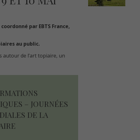
9 ET 10 MAI
l coordonné par
EBTS France
,
aires au public.
rs autour de
l’art topiaire
, un
ORMATIONS
IQUES – JOURNÉES
IALES DE LA
AIRE