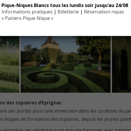
Pique-Niques Blancs tous les lundis soir jusqu’au 24/08
Informations pratiques
|
Billetterie
|
Réservation repas
« Paniers Pique-Nique »
re des topiaires d’Eyrignac
uvre ses portes pour une immersion dans les coulisses du jar
es étapes de formation des topiaires, depuis les jeunes plan
n pépinière, les végétaux sont ensuite façonnés avec patienc