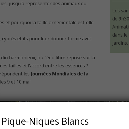
ues, jusqu’à représenter des animaux qui
Les sam
de 9h30
es et pourquoi la taille ornementale est-elle
Animati
dans le 
 cyprès et ifs pour leur donner forme avec
jardins.
din harmonieux, où l’équilibre repose sur la
es tailles et l’accord entre les essences ?
 répondent les
Journées Mondiales de la
es 9 et 10 mai.
Pique-Niques Blancs