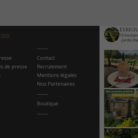
EYRIGN
ESSE
10 hectare
- Jardin 
resse
Contact
 de presse
Recrutement
e
Mentions légales
Nos Partenaires
Boutique