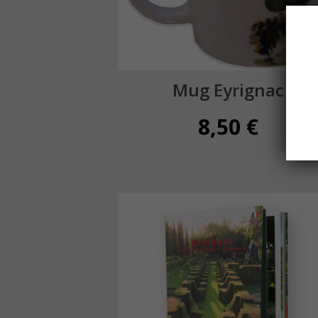
Mug Eyrignac
8,50
€