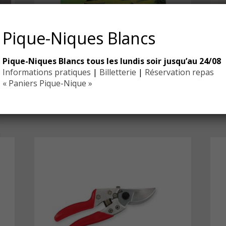
Pique-Niques Blancs
Pique-Niques Blancs tous les lundis soir jusqu’au 24/08
Livre Histoire d’Eyrignac
Informations pratiques
|
Billetterie
|
Réservation repas
« Paniers Pique-Nique »
40,00
€