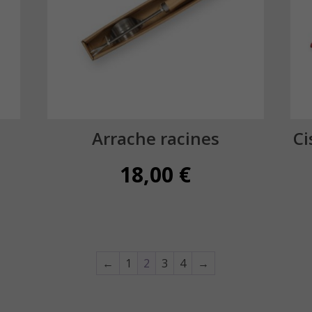
Arrache racines
Ci
18,00
€
←
1
2
3
4
→