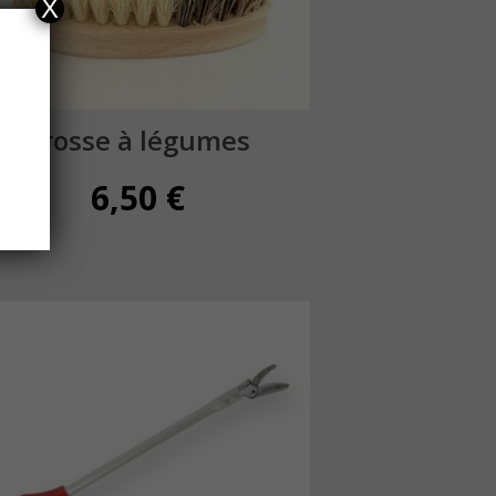
X
Brosse à légumes
6,50
€