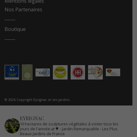
Mentions légales
Nos Partenaires
Boutique
© 2026 Copyright Eyrignac et ses jardins.
EYRIGNAC
10 hectares de sculptures végétales à visiter tous les
jours de l'année 🌿🌳
- Jardin Remarquable
- Les Plus
Beaux Jardins de France