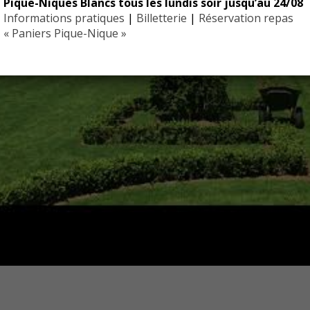
Pique-Niques Blancs tous les lundis soir jusqu’au 24/08
Informations pratiques
|
Billetterie
|
Réservation repas
« Paniers Pique-Nique »