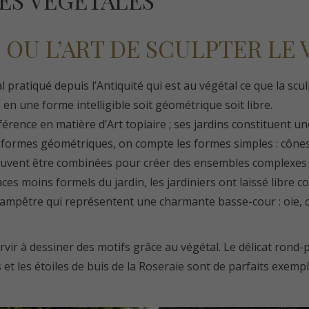
ES VÉGÉTALES
E OU L’ART DE SCULPTER LE
l pratiqué depuis l’Antiquité qui est au végétal ce que la sculp
 en une forme intelligible soit géométrique soit libre.
férence en matière d’Art topiaire ; ses jardins constituent u
formes géométriques, on compte les formes simples : cônes, 
 peuvent être combinées pour créer des ensembles complex
ces moins formels du jardin, les jardiniers ont laissé libre 
champêtre qui représentent une charmante basse-cour : oie, 
rvir à dessiner des motifs grâce au végétal. Le délicat rond-
t les étoiles de buis de la Roseraie sont de parfaits exemple