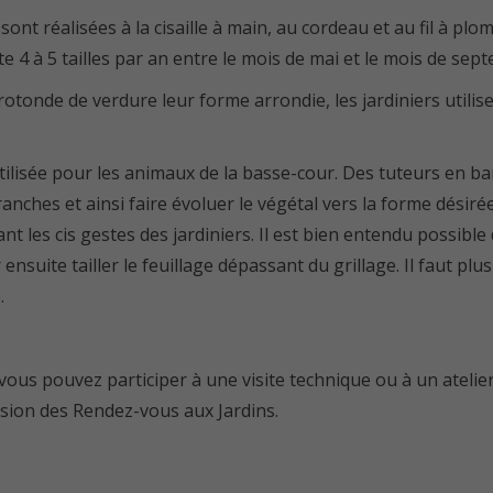
ont réalisées à la cisaille à main, au cordeau et au fil à plomb
e 4 à 5 tailles par an entre le mois de mai et le mois de sep
otonde de verdure leur forme arrondie, les jardiniers utili
tilisée pour les animaux de la basse-cour. Des tuteurs en 
nches et ainsi faire évoluer le végétal vers la forme désirée. 
dant les cis gestes des jardiniers. Il est bien entendu possible
ensuite tailler le feuillage dépassant du grillage. Il faut p
.
 vous pouvez participer à une visite technique ou à un atelier
casion des Rendez-vous aux Jardins.