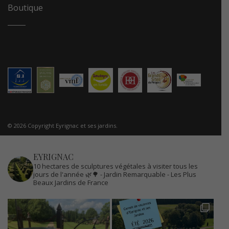
Boutique
© 2026 Copyright Eyrignac et ses jardins.
EYRIGNAC
10 hectares de sculptures végétales à visiter tous les
jours de l'année 🌿🌳
- Jardin Remarquable
- Les Plus
Beaux Jardins de France