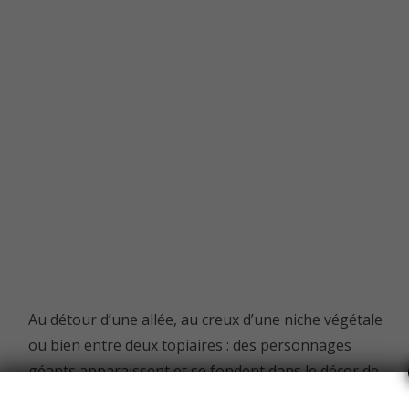
Au détour d’une allée, au creux d’une niche végétale
ou bien entre deux topiaires : des personnages
géants apparaissent et se fondent dans le décor de
verdure. Ils semblent fait de bois mais l’artiste aime