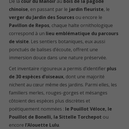
De la
cour du
Manoir
au
bois de la
pagode
chinoise
, en passant par le
jardin fleuriste
, le
verger du
Jardin des Sources
ou encore le
Pavillon de Repos
, chaque halte ornithologique
correspond à un
lieu emblématique du parcours
de visite
. Les sentiers botaniques, eux aussi
ponctués de balises d’écoute, offrent une
immersion douce dans une nature préservée.
Cet inventaire rigoureux a permis d’identifier
plus
de 30 espèces d’oiseaux
, dont une majorité
nichent au cœur même des jardins. Parmi elles, les
familiers merles, rouges-gorges et mésanges
côtoient des espèces plus discrètes et
poétiquement nommées :
le Pouillot Véloce, le
Pouillot de Bonelli, la Sittelle Torchepot
ou
encore
l’Alouette Lulu
.