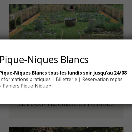
Pique-Niques Blancs
Pique-Niques Blancs tous les lundis soir jusqu’au 24/08
Informations pratiques
|
Billetterie
|
Réservation repas
« Paniers Pique-Nique »
LE JARDIN FLEURISTE ET POTAGER
LE JARDIN FLEURISTE ET POTAGER