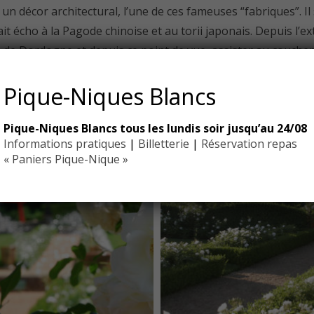
un décor architectural, l’une de ces fameuses “fabriques”. Il 
ait écho à la Pagode chinoise et au torii japonais. Depuis l’ex
de Dordogne et depuis ce point de vue, assister au coucher 
Pique-Niques Blancs
Pique-Niques Blancs tous les lundis soir jusqu’au 24/08
Informations pratiques
|
Billetterie
|
Réservation repas
« Paniers Pique-Nique »