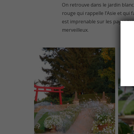
On retrouve dans le jardin blanc 
rouge qui rappelle l’Asie et qui f
est imprenable sur les paysages 
merveilleux.