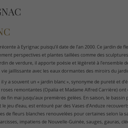
GNAC
NC
récente à Eyrignac puisqu’il date de l’an 2000. Ce jardin de f
ement perspectives et plantes taillées comme des sculptures
din de verdure, il apporte poésie et légèreté à l’ensemble de
 vie jaillissante avec les eaux dormantes des miroirs du jardin
 il y a souvent un « jardin blanc », synonyme de pureté et d’
de roses remontantes (Opalia et Madame Alfred Carrière) ont é
t de fin mai jusqu’aux premières gelées. En saison, le bassin
 le jeu d’eau, est entouré par des Vases d’Anduze recouverts
es de fleurs blanches renouvelées pour certaines selon la sai
narcisses, impatiens de Nouvelle-Guinée, sauges, gauras, clé