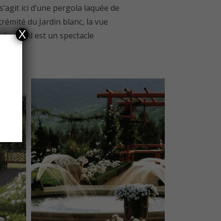
s’agit ici d’une pergola laquée de
trémité du Jardin blanc, la vue
X
du soleil est un spectacle