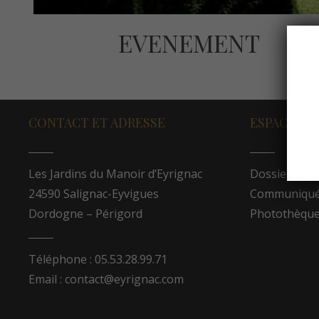
EVENEMENT
CONTACT ET ADRESSE
ESPACE PR
Les Jardins du Manoir d’Eyrignac
Dossier de p
24590 Salignac-Eyvigues
Communiqués
Dordogne – Périgord
Photothèqu
Téléphone : 05.53.28.99.71
Email : contact@eyrignac.com