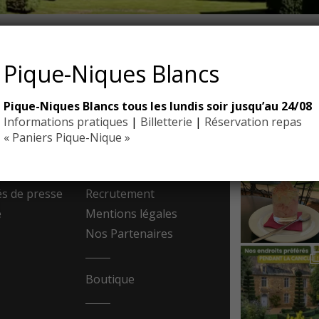
Pique-Niques Blancs
Pique-Niques Blancs tous les lundis soir jusqu’au 24/08
EYRIGN
Informations pratiques
|
Billetterie
|
Réservation repas
ESSE
10 hectare
- Jardin 
« Paniers Pique-Nique »
resse
Contact
 de presse
Recrutement
e
Mentions légales
Nos Partenaires
Boutique