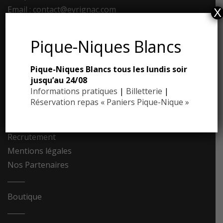
Email : contact@eyrignac.com
X
ESPACE PRESSE
Pique-Niques Blancs
Dossier de presse
Pique-Niques Blancs tous les lundis soir
Communiqués de presse
jusqu’au 24/08
Photothèque
Informations pratiques
|
Billetterie
|
Réservation repas « Paniers Pique-Nique »
Contact
Recrutement
Mentions légales
Nos Partenaires
Boutique