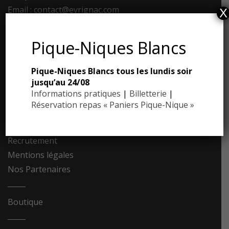
Email : contact@eyrignac.com
X
ESPACE PRESSE
Pique-Niques Blancs
Dossier de presse
Pique-Niques Blancs tous les lundis soir
Communiqués de presse
jusqu’au 24/08
Photothèque
Informations pratiques
|
Billetterie
|
Réservation repas « Paniers Pique-Nique »
Contact
Recrutement
Mentions légales
Nos Partenaires
Boutique