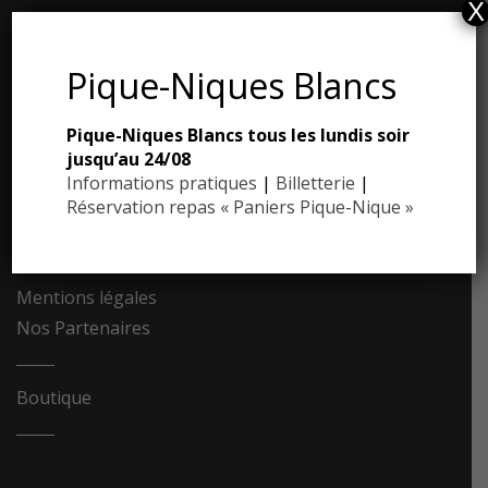
X
ESPACE PRESSE
Pique-Niques Blancs
Dossier de presse
Pique-Niques Blancs tous les lundis soir
Communiqués de presse
jusqu’au 24/08
Photothèque
Informations pratiques
|
Billetterie
|
Réservation repas « Paniers Pique-Nique »
Contact
Recrutement
Mentions légales
Nos Partenaires
Boutique