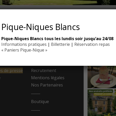
IGNAC – COMMUNIQUÉ DE P
Pique-Niques Blancs
Pique-Niques Blancs tous les lundis soir jusqu’au 24/08
EYRIGN
Informations pratiques
|
Billetterie
|
Réservation repas
ESSE
10 hectare
- Jardin 
« Paniers Pique-Nique »
resse
Contact
 de presse
Recrutement
e
Mentions légales
Nos Partenaires
Boutique