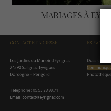
MARIAGES À EYR
CONTACT ET ADRESSE
ESPACE PR
Les Jardins du Manoir d’Eyrignac
Dossier de p
24590 Salignac-Eyvigues
Communiqués
Dordogne – Périgord
Photothèqu
Téléphone : 05.53.28.99.71
Email : contact@eyrignac.com