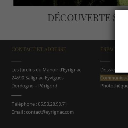
DÉCOUVERTE SEN
CONTACT ET ADRESSE
ESPACE PR
Les Jardins du Manoir d’Eyrignac
Dossier de p
24590 Salignac-Eyvigues
Communiqués
Dordogne – Périgord
Photothèqu
Téléphone : 05.53.28.99.71
Email : contact@eyrignac.com