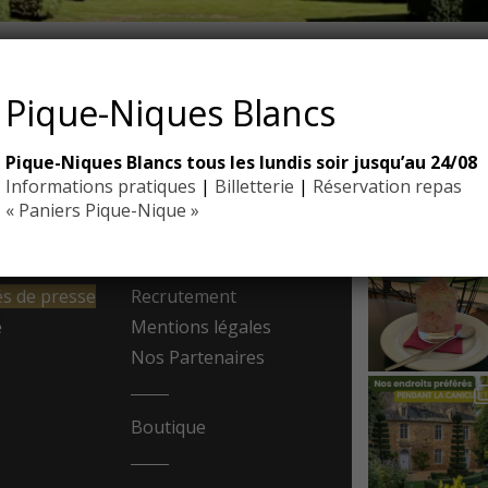
SORIELLE D’EYRIGNAC
Pique-Niques Blancs
Pique-Niques Blancs tous les lundis soir jusqu’au 24/08
EYRIGN
Informations pratiques
|
Billetterie
|
Réservation repas
ESSE
10 hectare
- Jardin 
« Paniers Pique-Nique »
resse
Contact
 de presse
Recrutement
e
Mentions légales
Nos Partenaires
Boutique