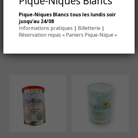
Pique-Niques Blancs
Eyrignac beige
Pique-Niques Blancs tous les lundis soir
45,00
€
jusqu’au 24/08
Informations pratiques
|
Billetterie
|
Réservation repas « Paniers Pique-Nique »