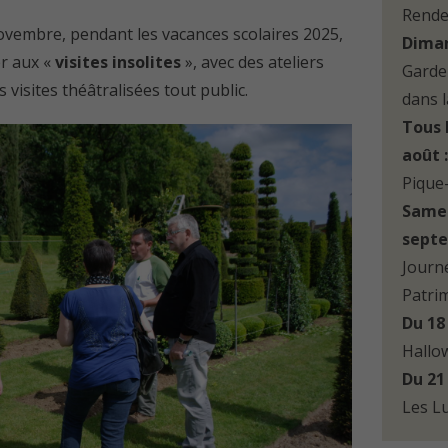
Rende
 novembre, pendant les vacances scolaires 2025,
Diman
er aux «
visites insolites
», avec des ateliers
Garde
 visites théâtralisées tout public.
dans 
Tous l
août 
Pique
Samed
septe
Journ
Patri
Du 18
Hallo
Du 21
Les L