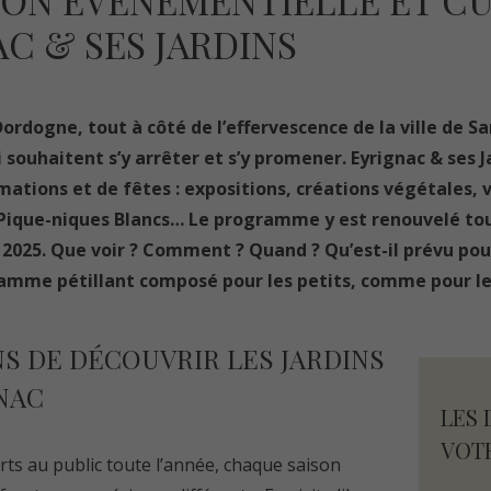
ON ÉVÈNEMENTIELLE ET C
AC & SES JARDINS
ordogne, tout à côté de l’effervescence de la ville de Sar
 souhaitent s’y arrêter et s’y promener. Eyrignac & ses J
ations et de fêtes : expositions, créations végétales, vi
, Pique-niques Blancs… Le programme y est renouvelé tou
2025. Que voir ? Comment ? Quand ? Qu’est-il prévu pour 
amme pétillant composé pour les petits, comme pour le
NS DE DÉCOUVRIR LES JARDINS
NAC
LES 
VOT
rts au public toute l’année, chaque saison