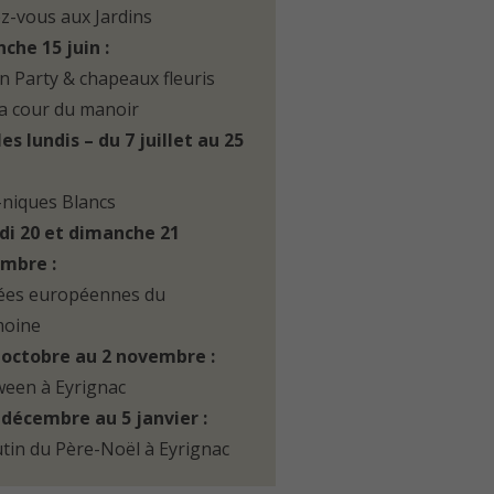
z-vous aux Jardins
che 15 juin :
n Party & chapeaux fleuris
la cour du manoir
es lundis – du 7 juillet au 25
:
-niques Blancs
i 20 et dimanche 21
mbre :
ées européennes du
moine
 octobre au 2 novembre :
ween à Eyrignac
 décembre au 5 janvier :
utin du Père-Noël à Eyrignac