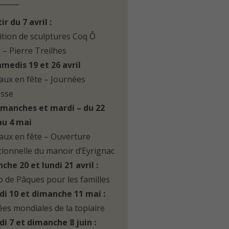
ir du 7 avril :
ition de sculptures Coq Ô
 – Pierre Treilhes
amedis 19 et 26 avril
aux en fête – Journées
esse
imanches et mardi – du 22
 au 4 mai
aux en fête – Ouverture
tionnelle du manoir d’Eyrignac
che 20 et lundi 21 avril :
o de Pâques pour les familles
i 10 et dimanche 11 mai :
es mondiales de la topiaire
i 7 et dimanche 8 juin :