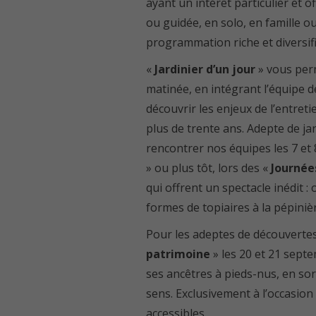
ayant un intérêt particulier et of
ou guidée, en solo, en famille o
programmation riche et diversifié
«
Jardinier d’un jour
» vous per
matinée, en intégrant l’équipe d
découvrir les enjeux de l’entre
plus de trente ans. Adepte de ja
rencontrer nos équipes les 7 et 
» ou plus tôt, lors des «
Journée
qui offrent un spectacle inédit :
formes de topiaires à la pépinièr
Pour les adeptes de découvertes 
patrimoine
» les 20 et 21 septe
ses ancêtres à pieds-nus, en sor
sens. Exclusivement à l’occasion
accessibles.