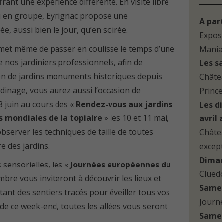
frant une expérience différente. En visite libre
u en
groupe
, Eyrignac propose une
A part
e, aussi bien le jour, qu’en soirée.
Expos
met même de passer en coulisse le temps d’une
Mania
e nos jardiniers professionnels, afin de
Les s
tien de jardins monuments historiques depuis
Châte
rdinage, vous aurez aussi l’occasion de
Princ
8 juin au cours des «
Rendez-vous aux jardins
Les d
s mondiales de la topiaire
» les 10 et 11 mai,
avril
 observer les techniques de taille de toutes
Châte
e des jardins.
excep
Diman
sensorielles, les «
Journées européennes du
Clued
mbre vous inviteront à découvrir les lieux et
Samed
tant des sentiers tracés pour éveiller tous vos
Journé
 de ce week-end, toutes les allées vous seront
Samed