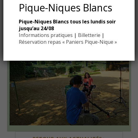
LES TRÉSORS DE PLUS BEAUX JARDINS
Pique-Niques Blancs
FRANÇAIS
Pique-Niques Blancs tous les lundis soir
Lundi 26 décembre 2022 à 21h sur France 5
jusqu’au 24/08
Informations pratiques
|
Billetterie
|
Réservation repas « Paniers Pique-Nique »