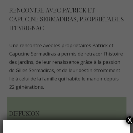
RENCONTRE AVEC PATRICK ET
CAPUCINE SERMADIRAS, PROPRIÉTAIRES
D’EYRIGNAC
Une rencontre avec les propriétaires Patrick et
Capucine Sermadiras a permis de retracer l’histoire
des jardins, de leur renaissance grâce à la passion
de Gilles Sermadiras, et de leur destin étroitement
lié à celui de la famille qui habite le manoir depuis
22 générations.
DIFFUSION
X