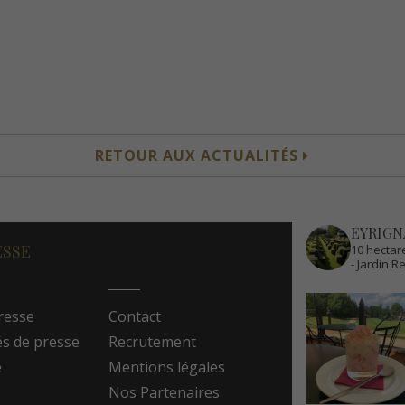
RETOUR AUX ACTUALITÉS
EYRIGN
ESSE
10 hectare
- Jardin 
resse
Contact
 de presse
Recrutement
e
Mentions légales
Nos Partenaires