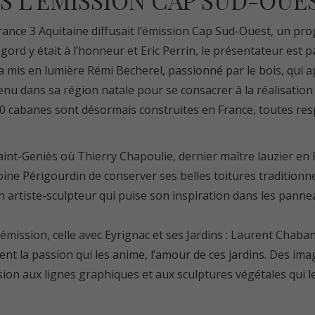
S L’ÉMISSION CAP SUD-OUE
ance 3 Aquitaine diffusait l’émission
Cap Sud-Ouest
, un pro
ord y était à l’honneur et Eric Perrin, le présentateur est p
a mis en lumière Rémi Becherel, passionné par le bois, qui a
u dans sa région natale pour se consacrer à la réalisation 
00 cabanes sont désormais construites en France, toutes res
Saint-Geniès où
Thierry Chapoulie
, dernier maître lauzier en
ne Périgourdin de conserver ses belles toitures traditionnell
un artiste-sculpteur qui puise son inspiration dans les pannea
’émission, celle avec Eyrignac et ses Jardins : Laurent Chabane
ent la passion qui les anime, l’amour de ces jardins. Des im
on aux lignes graphiques et aux sculptures végétales qui 