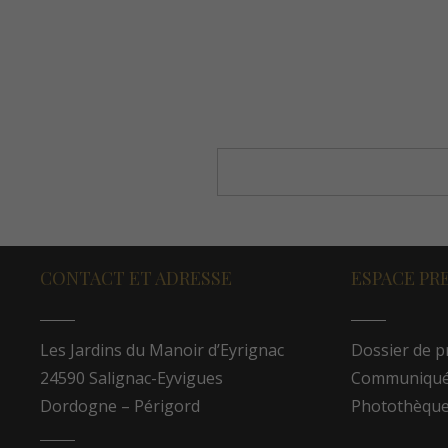
CONTACT ET ADRESSE
ESPACE PR
Les Jardins du Manoir d’Eyrignac
Dossier de p
24590 Salignac-Eyvigues
Communiqués
Dordogne – Périgord
Photothèqu