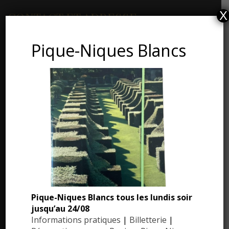
X
CONTACT ET ADRESSE
Pique-Niques Blancs
Les Jardins du Manoir d’Eyrignac
24590 Salignac-Eyvigues
Dordogne – Périgord
Téléphone : 05.53.28.99.71
Email : contact@eyrignac.com
ESPACE PRESSE
Dossier de presse
Pique-Niques Blancs tous les lundis soir
Communiqués de presse
jusqu’au 24/08
Informations pratiques
|
Billetterie
|
Photothèque