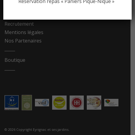
Réservation repas « Paniers Pique-Nique »
Contact
Recrutement
Mentions légales
Nos Partenaires
Boutique
© 2026 Copyright Eyrignac et ses jardins.