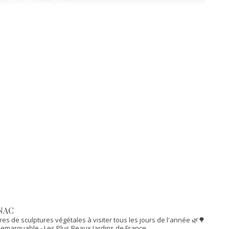
NAC
res de sculptures végétales à visiter tous les jours de l'année 🌿🌳
n Remarquable
- Les Plus Beaux Jardins de France