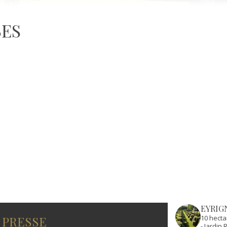
BES
EYRIG
 PRESSE
10 hecta
- Jardi