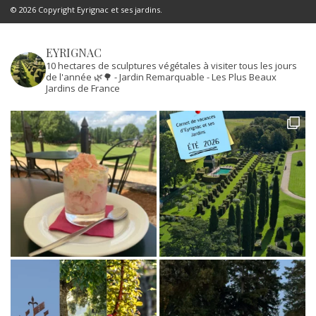
© 2026 Copyright Eyrignac et ses jardins.
EYRIGNAC
10 hectares de sculptures végétales à visiter tous les jours
de l'année 🌿🌳
- Jardin Remarquable
- Les Plus Beaux
Jardins de France