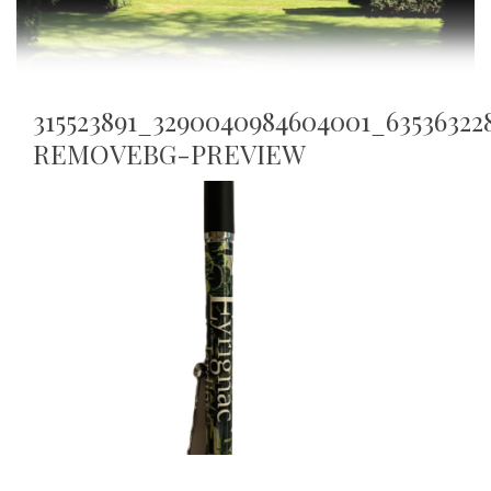
315523891_3290040984604001_63536322
REMOVEBG-PREVIEW