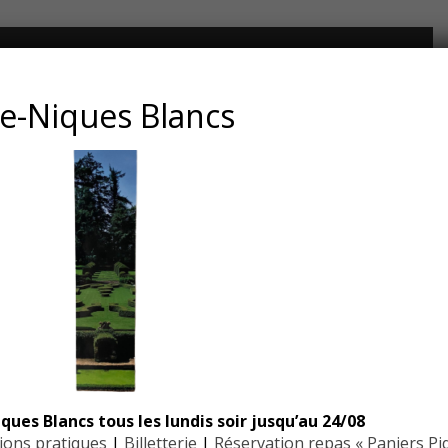
CONTACT ET ADRESSE
e-Niques Blancs
Les Jardins du Manoir d’Eyrignac
24590 Salignac-Eyvigues
Dordogne – Périgord
Téléphone : 05.53.28.99.71
Email : contact@eyrignac.com
ESPACE PRESSE
Dossier de presse
ques Blancs tous les lundis soir jusqu’au 24/08
Communiqués de presse
ions pratiques
|
Billetterie
|
Réservation repas « Paniers Pi