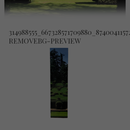
314988555_667328571709880_8740041157
REMOVEBG-PREVIEW