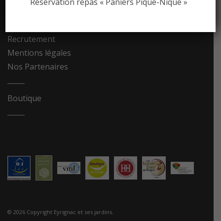
Réservation repas « Paniers Pique-Nique »
Contact
Recrutement
Mentions légales
Nos Partenaires
Boutique
© 2026 Copyright Eyrignac et ses jardins.