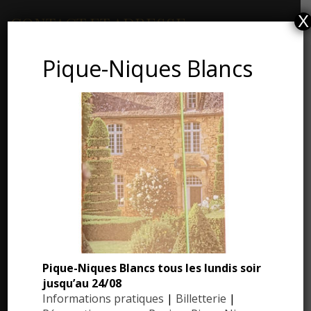
X
CONTACT ET ADRESSE
Pique-Niques Blancs
Les Jardins du Manoir d’Eyrignac
24590 Salignac-Eyvigues
Dordogne – Périgord
Téléphone : 05.53.28.99.71
Email : contact@eyrignac.com
ESPACE PRESSE
Dossier de presse
Pique-Niques Blancs tous les lundis soir
Communiqués de presse
jusqu’au 24/08
Informations pratiques
|
Billetterie
|
Photothèque