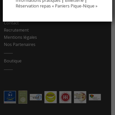
Informations pratiques
|
Billetterie
|
Réservation repas « Paniers Pique-Nique »
Photothèque
Contact
Recrutement
Mentions légales
Nos Partenaires
Boutique