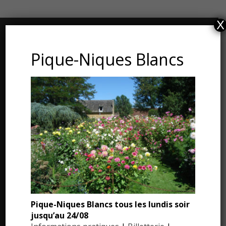
X
CONTACT ET ADRESSE
Pique-Niques Blancs
Les Jardins du Manoir d’Eyrignac
24590 Salignac-Eyvigues
Dordogne – Périgord
Téléphone : 05.53.28.99.71
Email : contact@eyrignac.com
ESPACE PRESSE
Pique-Niques Blancs tous les lundis soir
Dossier de presse
jusqu’au 24/08
Communiqués de presse