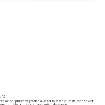
NAC
res de sculptures végétales à visiter tous les jours de l'année 🌿🌳
n Remarquable
- Les Plus Beaux Jardins de France