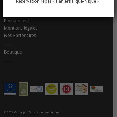
Réservation repas « Paniers Pique-Nique »
Contact
Recrutement
Mentions légales
Nos Partenaires
Boutique
© 2026 Copyright Eyrignac et ses jardins.