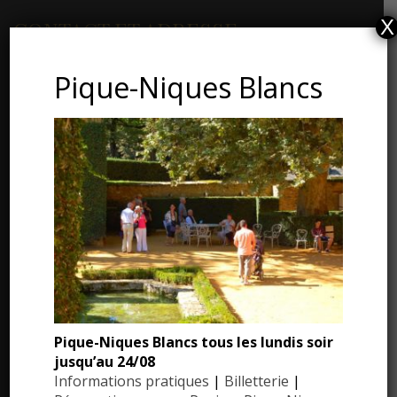
X
CONTACT ET ADRESSE
Pique-Niques Blancs
Les Jardins du Manoir d’Eyrignac
24590 Salignac-Eyvigues
Dordogne – Périgord
Téléphone : 05.53.28.99.71
Email : contact@eyrignac.com
ESPACE PRESSE
Dossier de presse
Pique-Niques Blancs tous les lundis soir
Communiqués de presse
jusqu’au 24/08
Informations pratiques
|
Billetterie
|
Photothèque