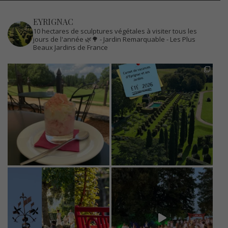
EYRIGNAC
10 hectares de sculptures végétales à visiter tous les
jours de l'année 🌿🌳
- Jardin Remarquable
- Les Plus
Beaux Jardins de France