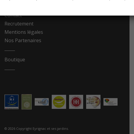
Contact
Recrutement
Mentions légales
Nos Partenaires
Boutique
© 2026 Copyright Eyrignac et ses jardins.