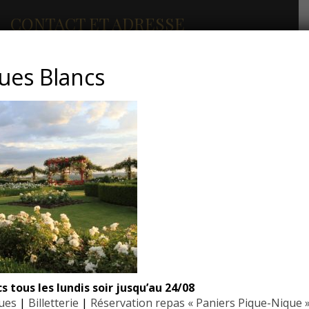
CONTACT ET ADRESSE
ues Blancs
Les Jardins du Manoir d’Eyrignac
24590 Salignac-Eyvigues
Dordogne – Périgord
Téléphone : 05.53.28.99.71
Email : contact@eyrignac.com
ESPACE PRESSE
Dossier de presse
Communiqués de presse
 tous les lundis soir jusqu’au 24/08
Photothèque
ques
|
Billetterie
|
Réservation repas « Paniers Pique-Nique 