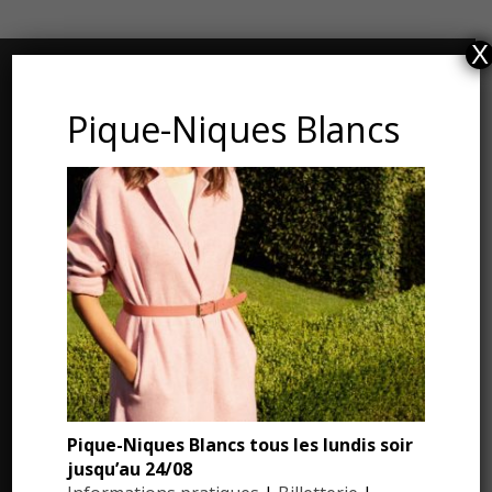
X
CONTACT ET ADRESSE
Pique-Niques Blancs
Les Jardins du Manoir d’Eyrignac
24590 Salignac-Eyvigues
Dordogne – Périgord
Téléphone : 05.53.28.99.71
Email : contact@eyrignac.com
ESPACE PRESSE
Pique-Niques Blancs tous les lundis soir
Dossier de presse
jusqu’au 24/08
Communiqués de presse