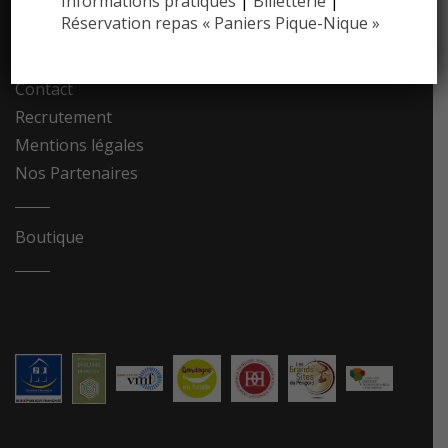
Informations pratiques
|
Billetterie
|
Réservation repas « Paniers Pique-Nique »
Photothèque
Contact
Recrutement
Mentions légales
Nos Partenaires
Boutique