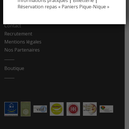
Informations pratiques
|
Billetterie
|
Réservation repas « Paniers Pique-Nique »
Photothèque
Contact
Recrutement
Mentions légales
Nos Partenaires
Boutique