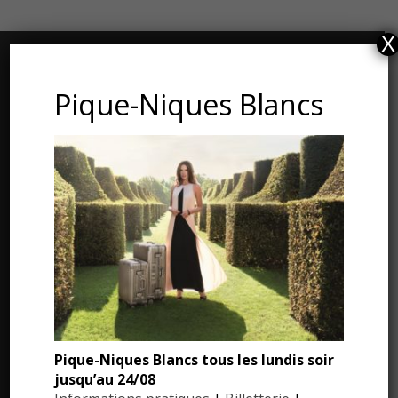
X
CONTACT ET ADRESSE
Pique-Niques Blancs
Les Jardins du Manoir d’Eyrignac
24590 Salignac-Eyvigues
Dordogne – Périgord
Téléphone : 05.53.28.99.71
Email : contact@eyrignac.com
ESPACE PRESSE
Pique-Niques Blancs tous les lundis soir
Dossier de presse
jusqu’au 24/08
Communiqués de presse