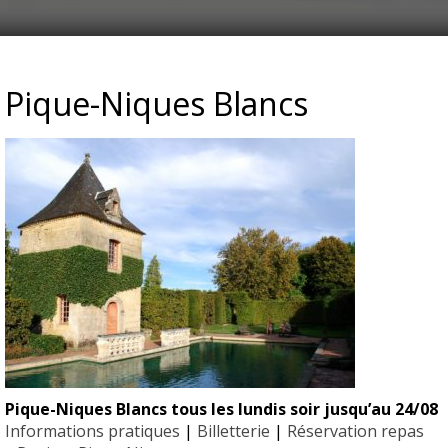
IMOINE_PAVILLON
Pique-Niques Blancs
Pique-Niques Blancs tous les lundis soir jusqu’au 24/08
EYRIGN
Informations pratiques
|
Billetterie
|
Réservation repas
 PRESSE
10 hectare
- Jardin 