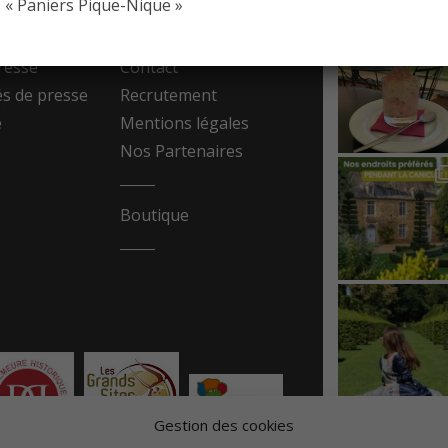
« Paniers Pique-Nique »
resse
Contact
 de presse
Recrutement
e
Mentions légales
Nos Partenaires
Boutique
Gestion des cookies