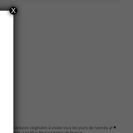
X
AC
s de sculptures végétales à visiter tous les jours de l'année 🌿🌳
Remarquable
- Les Plus Beaux Jardins de France