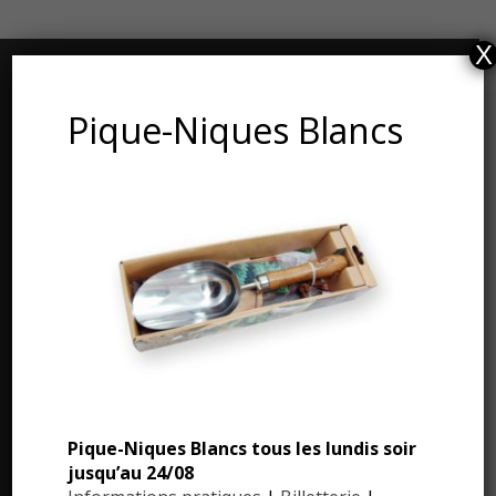
X
CONTACT ET ADRESSE
Pique-Niques Blancs
Les Jardins du Manoir d’Eyrignac
24590 Salignac-Eyvigues
Dordogne – Périgord
Téléphone : 05.53.28.99.71
Email : contact@eyrignac.com
ESPACE PRESSE
Pique-Niques Blancs tous les lundis soir
Dossier de presse
jusqu’au 24/08
Communiqués de presse