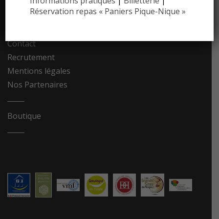
Informations pratiques
|
Billetterie
|
Réservation repas « Paniers Pique-Nique »
Photothèque
Contact
Recrutement
Mentions légales
Nos Partenaires
Boutique