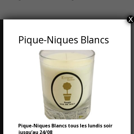
X
CONTACT ET ADRESSE
Pique-Niques Blancs
Les Jardins du Manoir d’Eyrignac
24590 Salignac-Eyvigues
Dordogne – Périgord
Téléphone : 05.53.28.99.71
Email : contact@eyrignac.com
ESPACE PRESSE
Pique-Niques Blancs tous les lundis soir
jusqu’au 24/08
Dossier de presse