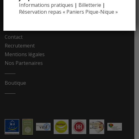
Informations pratiques
|
Billetterie
|
Communiqués de presse
Réservation repas « Paniers Pique-Nique »
Photothèque
Contact
Recrutement
Mentions légales
Nos Partenaires
Boutique