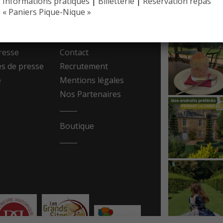
Informations pratiques
|
Billetterie
|
Réservation repas
EYRIGN
 PRESSE
10 hectare
« Paniers Pique-Nique »
- Jardin 
resse
Contact
 de presse
Recrutement
e
Mentions légales
Nos Partenaires
Boutique