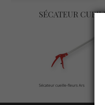
SÉCATEUR CUEIL
Sécateur cueille-fleurs Ars