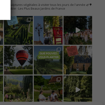
AC
s de sculptures végétales à visiter tous les jours de l'année 🌿🌳
Remarquable
- Les Plus Beaux Jardins de France