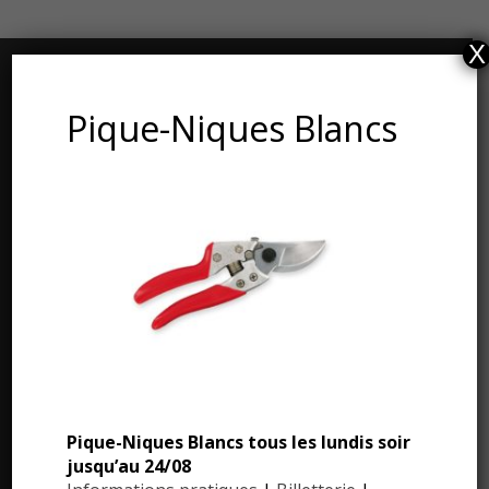
X
CONTACT ET ADRESSE
Pique-Niques Blancs
Les Jardins du Manoir d’Eyrignac
24590 Salignac-Eyvigues
Dordogne – Périgord
Téléphone : 05.53.28.99.71
Email : contact@eyrignac.com
ESPACE PRESSE
Pique-Niques Blancs tous les lundis soir
Dossier de presse
jusqu’au 24/08
Communiqués de presse