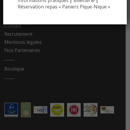
Informations pratiques
|
Billetterie
|
Réservation repas « Paniers Pique-Nique »
Photothèque
Contact
Recrutement
Mentions légales
Nos Partenaires
Boutique