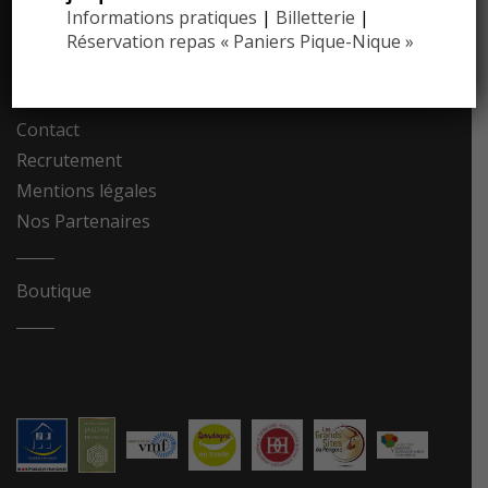
Informations pratiques
|
Billetterie
|
Communiqués de presse
Réservation repas « Paniers Pique-Nique »
Photothèque
Contact
Recrutement
Mentions légales
Nos Partenaires
Boutique