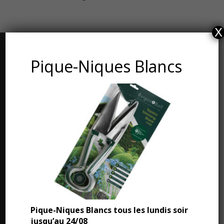
X
CONTACT ET ADRESSE
Pique-Niques Blancs
Les Jardins du Manoir d’Eyrignac
24590 Salignac-Eyvigues
Dordogne – Périgord
Téléphone : 05.53.28.99.71
Email : contact@eyrignac.com
ESPACE PRESSE
Pique-Niques Blancs tous les lundis soir
jusqu’au 24/08
Dossier de presse