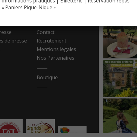
Informations pratiques
|
Billetterie
|
Réservation repas
EYRIGN
 PRESSE
10 hectare
« Paniers Pique-Nique »
- Jardin 
resse
Contact
 de presse
Recrutement
e
Mentions légales
Nos Partenaires
Boutique