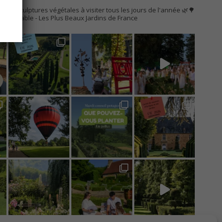
AC
s de sculptures végétales à visiter tous les jours de l'année 🌿🌳
Remarquable
- Les Plus Beaux Jardins de France