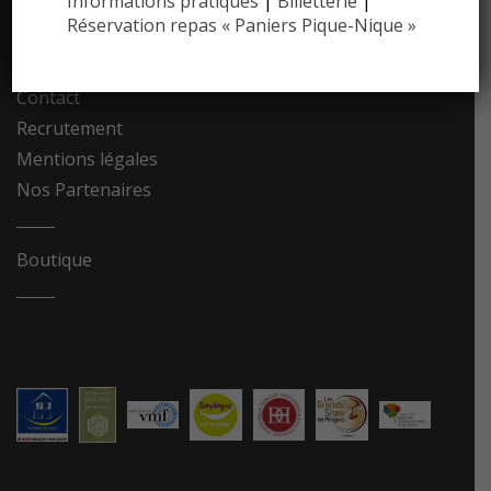
Informations pratiques
|
Billetterie
|
Réservation repas « Paniers Pique-Nique »
Photothèque
Contact
Recrutement
Mentions légales
Nos Partenaires
Boutique