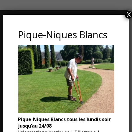
X
CONTACT ET ADRESSE
Pique-Niques Blancs
Les Jardins du Manoir d’Eyrignac
24590 Salignac-Eyvigues
Dordogne – Périgord
Téléphone : 05.53.28.99.71
Email : contact@eyrignac.com
ESPACE PRESSE
Pique-Niques Blancs tous les lundis soir
Dossier de presse
jusqu’au 24/08
Communiqués de presse